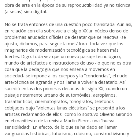
obra de arte en la época de su reproductibilidad ya no técnica
(a secas) sino digital.
No se trata entonces de una cuestión poco transitada. Aún así,
en relación con ella sobrevuela el siglo XX un núcleo denso de
problemas anudados díficiles de desatar que se reactiva -se
ajusta, diríamos, para seguir la metáfora- toda vez que los
imaginarios de modernización tecnológica se hacen más
fuertes. Digo: toda vez que un nuevo paisaje tecnológico,
mundo de artefactos e instrucciones de uso -lo que no es otra
cosa que la pedagogía que nos enseña a movernos en
sociedad- se impone a los cuerpos y la “conciencias”, el nudo
arte/técnica se agranda y nos llama a volver a desatarlo. Así
sucedió en las dos primeras décadas del siglo XX, cuando un
paisaje netamente urbano de automóviles, aeroplanos,
trasatlánticos, cinematógrafos, fonógrafos, teléfonos
cobijados bajo “violentas lunas eléctricas” se presentó a los
artistas reclamando de ellos -como lo sostuvo Oliverio Girondo
en el manifiesto de la revista Martín Fierro- una “nueva
sensiblilidad”. En efecto, de lo que se ha dado en llamar
vanguardias históricas, futurismo, cubismo, constructivismo y