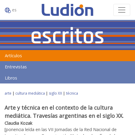
es
Artículos
Entrevistas
Libros
arte
|
cultura mediática
|
siglo XX
|
técnica
Arte y técnica en el contexto de la cultura
mediática. Travesías argentinas en el siglo XX.
Claudia Kozak
[ponencia leída en las VII Jornadas de la Red Nacional de