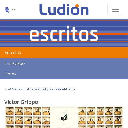
es
Artículos
Entrevistas
Libros
arte-ciencia
|
arte-técnica
|
conceptualismo
Víctor Grippo