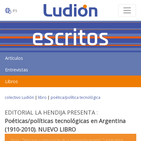
es
Artículos
Entrevistas
Libros
colectivo Ludión
|
libro
|
poética/política tecnológica
EDITORIAL LA HENDIJA PRESENTA :
Poéticas/políticas tecnológicas en Argentina
(1910-2010). NUEVO LIBRO