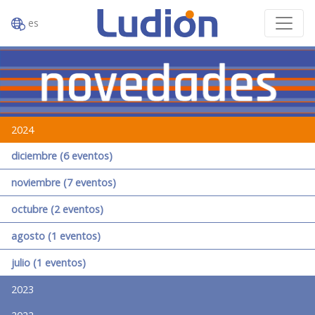
es
2024
diciembre (6 eventos)
noviembre (7 eventos)
octubre (2 eventos)
agosto (1 eventos)
julio (1 eventos)
2023