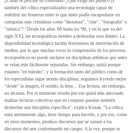
¿Cómo se percibe su contenido? ¿Qué exige del público (y
también del crítico especializado) una tecnología capaz de
redefinir las fronteras entre lo que antes podía encapsularse en
categorías más cristalinas como "literatura", "cine", "fotografía" o
"música"? "Desde los años '60 hasta los '90, y en lo que va del
siglo XXI, las tecnopoéticas tienden a desbordar esos límites. La
disponibilidad tecnológica facilita fenómenos de interrelación de
medios, por lo que muchas veces la comprensión de los procesos
tecnopoéticos no puede anclarse en disciplinas artísticas que antes
se veían más fácilmente separadas. Sin embargo, quizá porque
estamos "en tránsito", y la formación tanto del público como de
los especialistas sigue siendo disciplinar, seguimos leyendo mejor
"desde" la imagen, el sonido, la letra… Esa lectura, sin embargo,
no alcanza. Por el momento resulta por eso quizá más adecuado
realizar lecturas colectivas que en conjunto puedan también
desbordar una disciplina específica", explica Kozak. "La crítica
mira atentamente algo, tiene tiempo para hacerlo, y por eso, como
en otros momentos, produce discursos que se suman a los
discursos del arte conformando un campo. A la vez, porque se