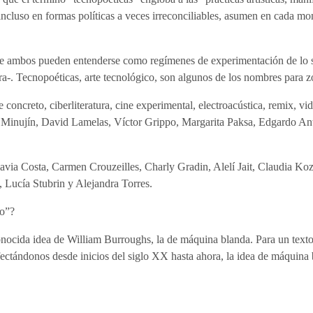
, incluso en formas políticas a veces irreconciliables, asumen en cada m
 ambos pueden entenderse como regímenes de experimentación de lo sen
ra-. Tecnopoéticas, arte tecnológico, son algunos de los nombres para zo
te concreto, ciberliteratura, cine experimental, electroacústica, remix, 
a Minujín, David Lamelas, Víctor Grippo, Margarita Paksa, Edgardo An
lavia Costa, Carmen Crouzeilles, Charly Gradin, Alelí Jait, Claudia Ko
 Lucía Stubrin y Alejandra Torres.
do”?
a conocida idea de William Burroughs, la de máquina blanda. Para un tex
ectándonos desde inicios del siglo XX hasta ahora, la idea de máquina