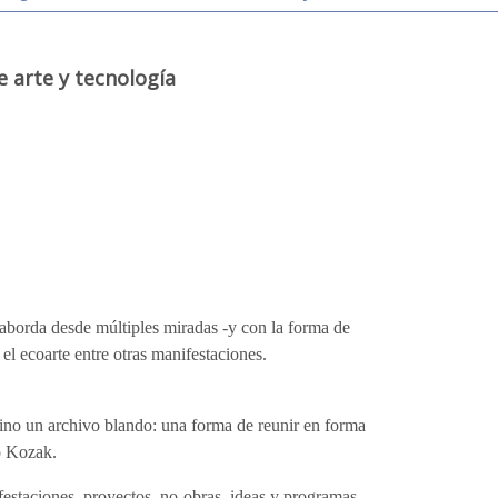
e arte y tecnología
 aborda desde múltiples miradas -y con la forma de
y el ecoarte entre otras manifestaciones.
sino un archivo blando: una forma de reunir en forma
ó Kozak.
ifestaciones, proyectos, no-obras, ideas y programas