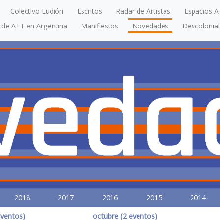
Colectivo Ludión
Escritos
Radar de Artistas
Espacios A
a de A+T en Argentina
Manifiestos
Novedades
Descolonial
2018
2017
2016
2015
2014
eventos)
octubre (2 eventos)