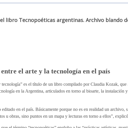
el libro Tecnopoéticas argentinas. Archivo blando d
entre el arte y la tecnología en el país
 tecnología” es el título de un libro compilado por Claudia Kozak, que
cnología en la Argentina, articulados en torno al bioarte, la instalación 
 editado en el país. Básicamente porque no es en realidad un archivo, 
s u obras, sino puntos en un mapa y lecturas en torno a ellos”, explic
 que el término “tecnopoéticas” engloba a las “prácticas artísticas, man