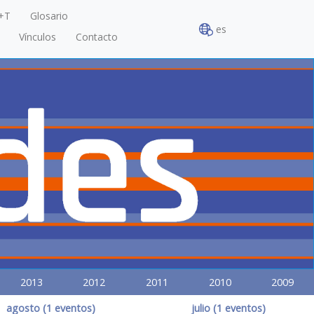
+T
Glosario
es
Vínculos
Contacto
2013
2012
2011
2010
2009
agosto (1 eventos)
julio (1 eventos)