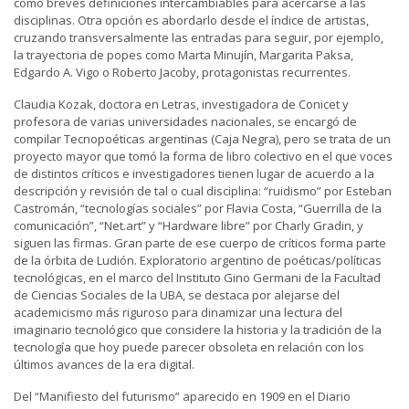
como breves definiciones intercambiables para acercarse a las
disciplinas. Otra opción es abordarlo desde el índice de artistas,
cruzando transversalmente las entradas para seguir, por ejemplo,
la trayectoria de popes como Marta Minujín, Margarita Paksa,
Edgardo A. Vigo o Roberto Jacoby, protagonistas recurrentes.
Claudia Kozak, doctora en Letras, investigadora de Conicet y
profesora de varias universidades nacionales, se encargó de
compilar Tecnopoéticas argentinas (Caja Negra), pero se trata de un
proyecto mayor que tomó la forma de libro colectivo en el que voces
de distintos críticos e investigadores tienen lugar de acuerdo a la
descripción y revisión de tal o cual disciplina: “ruidismo” por Esteban
Castromán, “tecnologías sociales” por Flavia Costa, “Guerrilla de la
comunicación”, “Net.art” y “Hardware libre” por Charly Gradin, y
siguen las firmas. Gran parte de ese cuerpo de críticos forma parte
de la órbita de Ludión. Exploratorio argentino de poéticas/políticas
tecnológicas, en el marco del Instituto Gino Germani de la Facultad
de Ciencias Sociales de la UBA, se destaca por alejarse del
academicismo más riguroso para dinamizar una lectura del
imaginario tecnológico que considere la historia y la tradición de la
tecnología que hoy puede parecer obsoleta en relación con los
últimos avances de la era digital.
Del “Manifiesto del futurismo” aparecido en 1909 en el Diario