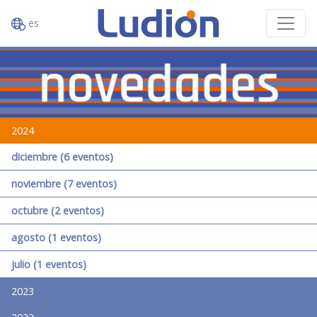
es
2024
diciembre (6 eventos)
noviembre (7 eventos)
octubre (2 eventos)
agosto (1 eventos)
julio (1 eventos)
2023