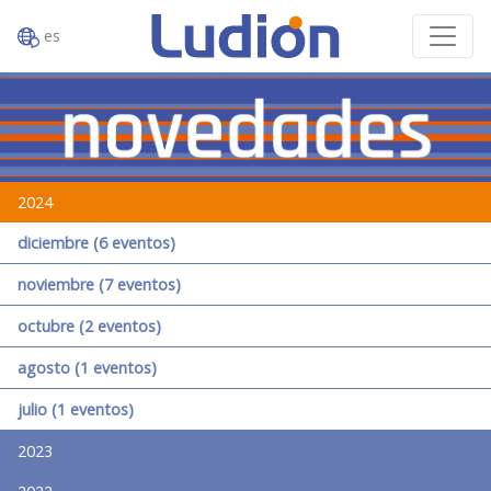
es
2024
diciembre (6 eventos)
noviembre (7 eventos)
octubre (2 eventos)
agosto (1 eventos)
julio (1 eventos)
2023