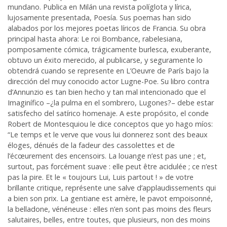
mundano. Publica en Milán una revista políglota y lírica,
lujosamente presentada, Poesía. Sus poemas han sido
alabados por los mejores poetas líricos de Francia. Su obra
principal hasta ahora: Le roi Bombance, rabelesiana,
pomposamente cómica, trágicamente burlesca, exuberante,
obtuvo un éxito merecido, al publicarse, y seguramente lo
obtendrá cuando se represente en L’Oeuvre de París bajo la
dirección del muy conocido actor Lugne-Poe. Su libro contra
d’Annunzio es tan bien hecho y tan mal intencionado que el
Imaginífico –¿la pulma en el sombrero, Lugones?– debe estar
satisfecho del satírico homenaje. A este propósito, el conde
Robert de Montesquiou le dice conceptos que yo hago míos:
“Le temps et le verve que vous lui donnerez sont des beaux
éloges, dénués de la fadeur des cassolettes et de
l’écœurement des encensoirs. La louange n’est pas une ; et,
surtout, pas forcément suave : elle peut être acidulée ; ce n’est
pas la pire. Et le « toujours Lui, Luis partout ! » de votre
brillante critique, représente une salve d’applaudissements qui
a bien son prix. La gentiane est amère, le pavot empoisonné,
la belladone, vénéneuse : elles n’en sont pas moins des fleurs
salutaires, belles, entre toutes, que plusieurs, non des moins