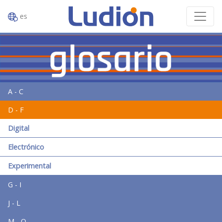
es
A - C
D - F
Digital
Electrónico
Experimental
G - I
J - L
M - O