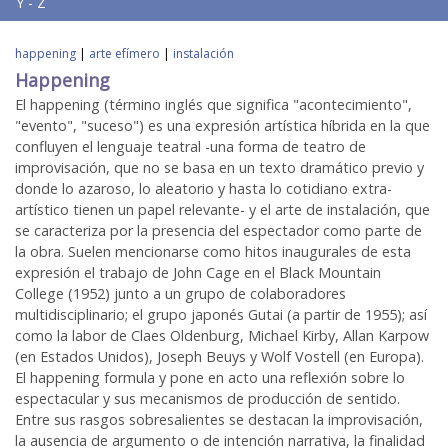
Y - Z
happening
|
arte efímero
|
instalación
Happening
El happening (término inglés que significa "acontecimiento",
"evento", "suceso") es una expresión artística híbrida en la que
confluyen el lenguaje teatral -una forma de teatro de
improvisación, que no se basa en un texto dramático previo y
donde lo azaroso, lo aleatorio y hasta lo cotidiano extra-
artístico tienen un papel relevante- y el arte de instalación, que
se caracteriza por la presencia del espectador como parte de
la obra. Suelen mencionarse como hitos inaugurales de esta
expresión el trabajo de John Cage en el Black Mountain
College (1952) junto a un grupo de colaboradores
multidisciplinario; el grupo japonés Gutai (a partir de 1955); así
como la labor de Claes Oldenburg, Michael Kirby, Allan Karpow
(en Estados Unidos), Joseph Beuys y Wolf Vostell (en Europa).
El happening formula y pone en acto una reflexión sobre lo
espectacular y sus mecanismos de producción de sentido.
Entre sus rasgos sobresalientes se destacan la improvisación,
la ausencia de argumento o de intención narrativa, la finalidad