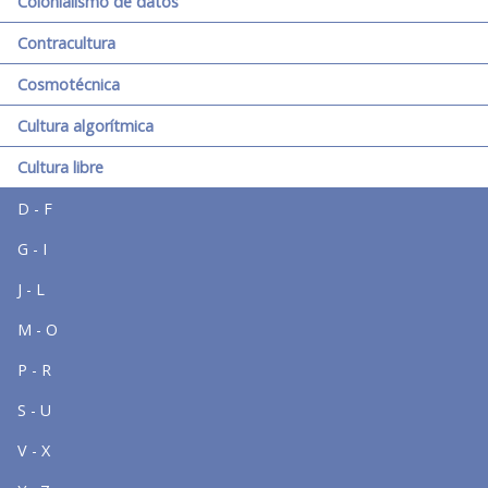
Colonialismo de datos
Contracultura
Cosmotécnica
Cultura algorítmica
Cultura libre
D - F
G - I
J - L
M - O
P - R
S - U
V - X