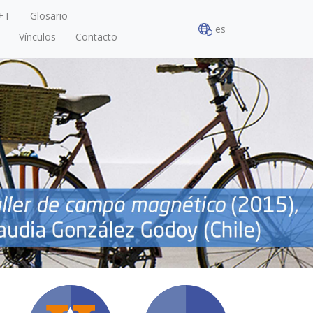
+T
Glosario
es
Vínculos
Contacto