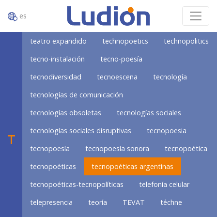
es
teatro expandido
technopoetics
technopolitics
tecno-instalación
tecno-poesía
tecnodiversidad
tecnoescena
tecnología
tecnologías de comunicación
tecnologías obsoletas
tecnologías sociales
tecnologías sociales disruptivas
tecnopoesia
T
tecnopoesía
tecnopoesía sonora
tecnopoética
tecnopoéticas
tecnopoéticas argentinas
tecnopoéticas-tecnopolíticas
telefonía celular
telepresencia
teoría
TEVAT
téchne