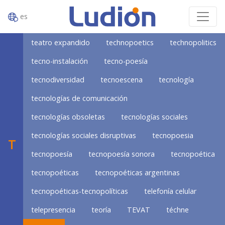
es
teatro expandido
technopoetics
technopolitics
tecno-instalación
tecno-poesía
tecnodiversidad
tecnoescena
tecnología
tecnologías de comunicación
tecnologías obsoletas
tecnologías sociales
tecnologías sociales disruptivas
tecnopoesia
T
tecnopoesía
tecnopoesía sonora
tecnopoética
tecnopoéticas
tecnopoéticas argentinas
tecnopoéticas-tecnopolíticas
telefonía celular
telepresencia
teoría
TEVAT
téchne