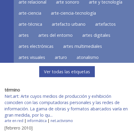
arte relacional
arte sonoro
arte y tecnología
arte-ciencia
arte-ciencia-tecnología
arte-técnica
artefacto urbano
artefactos
artes
artes del entorno
artes digitales
artes electrónicas
artes multimediales
artes visuales
arturo
atonalismo
Ver todas las etiquetas
término
Net.art: Arte cuyos medios de producción y exhibición
coinciden con las computadoras personales y las redes de
información. La gama de obras y formatos abarcados varía en
gran medida, por lo qu...
arte en red
|
informática
|
net.activismo
[febrero 2010]