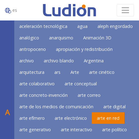
es
aceleración tecnológica
agua
aleph engordado
analógico
anarquismo
Animación 3D
antropoceno
apropiación y redistribución
archivo
archivo blando
Argentina
arquitectura
ars
Arte
arte cinético
arte colaborativo
arte conceptual
arte concreto-invención
arte correo
arte de los medios de comunicación
arte digital
A
arte efímero
arte electrónico
arte en red
arte generativo
arte interactivo
arte político