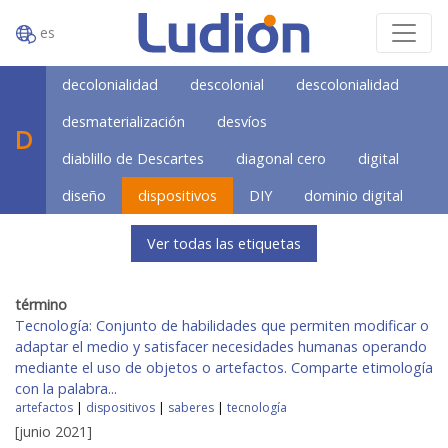
es
decolonialidad
descolonial
descolonialidad
desmaterialización
desvíos
D
diablillo de Descartes
diagonal cero
digital
diseño
dispositivos
DIY
dominio digital
Ver todas las etiquetas
término
Tecnología: Conjunto de habilidades que permiten modificar o
adaptar el medio y satisfacer necesidades humanas operando
mediante el uso de objetos o artefactos. Comparte etimología
con la palabra...
artefactos
|
dispositivos
|
saberes
|
tecnología
[junio 2021]