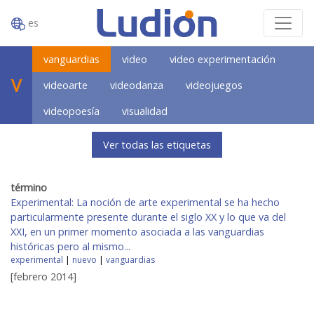
es
vanguardias
video
video experimentación
V
videoarte
videodanza
videojuegos
videopoesía
visualidad
Ver todas las etiquetas
término
Experimental: La noción de arte experimental se ha hecho
particularmente presente durante el siglo XX y lo que va del
XXI, en un primer momento asociada a las vanguardias
históricas pero al mismo...
experimental
|
nuevo
|
vanguardias
[febrero 2014]