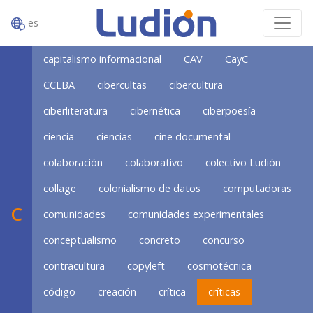
es
capitalismo informacional
CAV
CayC
CCEBA
cibercultas
cibercultura
ciberliteratura
cibernética
ciberpoesía
ciencia
ciencias
cine documental
colaboración
colaborativo
colectivo Ludión
collage
colonialismo de datos
computadoras
C
comunidades
comunidades experimentales
conceptualismo
concreto
concurso
contracultura
copyleft
cosmotécnica
código
creación
crítica
críticas