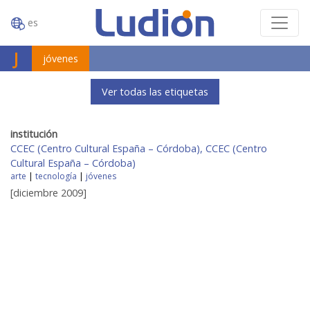
es
J
jóvenes
Ver todas las etiquetas
institución
CCEC (Centro Cultural España – Córdoba), CCEC (Centro
Cultural España – Córdoba)
arte
|
tecnología
|
jóvenes
[diciembre 2009]