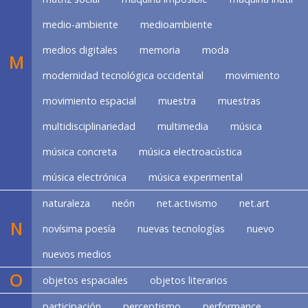
medio-ambiente
medioambiente
medios digitales
memoria
moda
M
modernidad tecnológica occidental
movimiento
movimiento espacial
muestra
muestras
multidisciplinariedad
multimedia
música
música concreta
música electroacústica
música electrónica
música experimental
naturaleza
neón
net.activismo
net.art
N
novísima poesía
nuevas tecnologías
nuevo
nuevos medios
O
objetos espaciales
objetos literarios
participación
perceptismo
performance