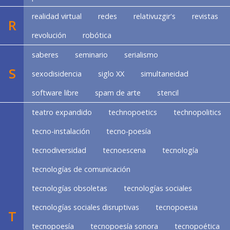
realidad virtual
redes
relativuzgir's
revistas
R
revolución
robótica
saberes
seminario
serialismo
S
sexodisidencia
siglo XX
simultaneidad
software libre
spam de arte
stencil
teatro expandido
technopoetics
technopolitics
tecno-instalación
tecno-poesía
tecnodiversidad
tecnoescena
tecnología
tecnologías de comunicación
tecnologías obsoletas
tecnologías sociales
tecnologías sociales disruptivas
tecnopoesia
T
tecnopoesía
tecnopoesía sonora
tecnopoética