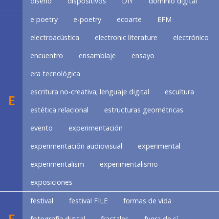
diseño
dispositivos
DIY
dominio digital
e poetry
e-poetry
ecoarte
EFM
electroacústica
electronic literature
electrónico
encuentro
ensamblaje
ensayo
era tecnológica
escritura no-creativa; lenguaje digital
escultura
E
estética relacional
estructuras geométricas
evento
experimentación
experimentación audiovisual
experimental
experimentalism
experimentalismo
exposiciones
festival
festival FILE
formas de vida
F
fotografía digital
fractales
fuera de sí