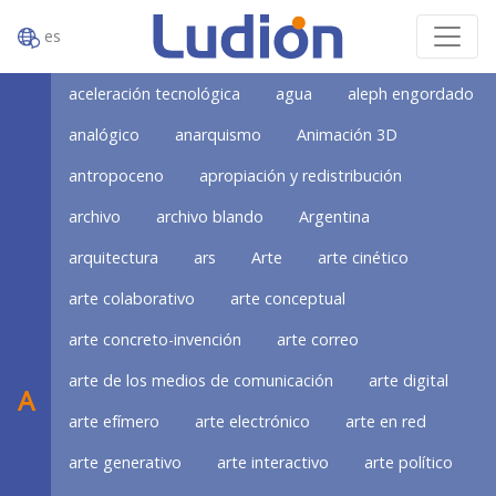
es
aceleración tecnológica
agua
aleph engordado
analógico
anarquismo
Animación 3D
antropoceno
apropiación y redistribución
archivo
archivo blando
Argentina
arquitectura
ars
Arte
arte cinético
arte colaborativo
arte conceptual
arte concreto-invención
arte correo
arte de los medios de comunicación
arte digital
A
arte efímero
arte electrónico
arte en red
arte generativo
arte interactivo
arte político