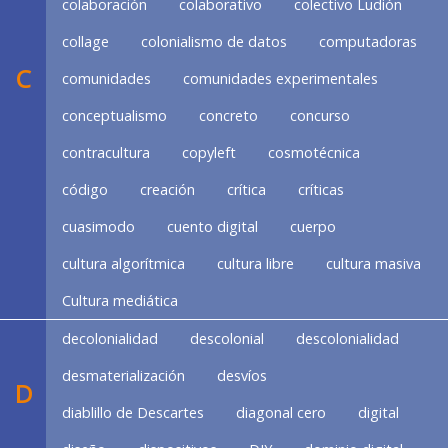
colaboración
colaborativo
colectivo Ludión
collage
colonialismo de datos
computadoras
C
comunidades
comunidades experimentales
conceptualismo
concreto
concurso
contracultura
copyleft
cosmotécnica
código
creación
crítica
críticas
cuasimodo
cuento digital
cuerpo
cultura algorítmica
cultura libre
cultura masiva
Cultura mediática
decolonialidad
descolonial
descolonialidad
desmaterialización
desvíos
D
diablillo de Descartes
diagonal cero
digital