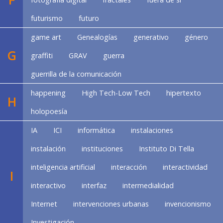
futurismo
futuro
game art
Genealogías
generativo
género
G
graffiti
GRAV
guerra
guerrilla de la comunicación
happening
High Tech-Low Tech
hipertexto
H
holopoesía
IA
ICI
informática
instalaciones
instalación
instituciones
Instituto Di Tella
inteligencia artificial
interacción
interactividad
I
interactivo
interfaz
intermedialidad
Internet
intervenciones urbanas
invencionismo
Investigación