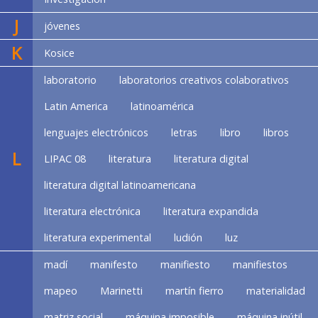
J
jóvenes
K
Kosice
laboratorio
laboratorios creativos colaborativos
Latin America
latinoamérica
lenguajes electrónicos
letras
libro
libros
L
LIPAC 08
literatura
literatura digital
literatura digital latinoamericana
literatura electrónica
literatura expandida
literatura experimental
ludión
luz
madí
manifesto
manifiesto
manifiestos
mapeo
Marinetti
martín fierro
materialidad
matriz social
máquina imposible
máquina inútil