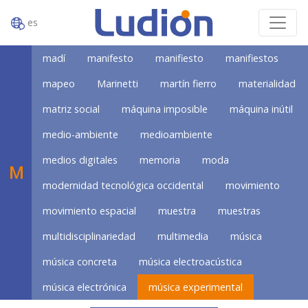
es
madí
manifesto
manifiesto
manifiestos
mapeo
Marinetti
martín fierro
materialidad
matriz social
máquina imposible
máquina inútil
medio-ambiente
medioambiente
medios digitales
memoria
moda
M
modernidad tecnológica occidental
movimiento
movimiento espacial
muestra
muestras
multidisciplinariedad
multimedia
música
música concreta
música electroacústica
música electrónica
música experimental