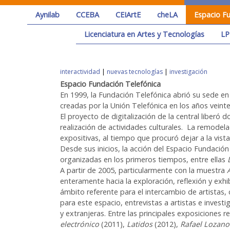
Aynilab
CCEBA
CEIArtE
cheLA
Espacio Fu
Licenciatura en Artes y Tecnologías
LP
interactividad
|
nuevas tecnologías
|
investigación
Espacio Fundación Telefónica
En 1999, la Fundación Telefónica abrió su sede en e
creadas por la Unión Telefónica en los años veinte
El proyecto de digitalización de la central liberó 
realización de actividades culturales. La remodel
expositivas, al tiempo que procuró dejar a la vist
Desde sus inicios, la acción del Espacio Fundació
organizadas en los primeros tiempos, entre ellas
A partir de 2005, particularmente con la muestra
enteramente hacia la exploración, reflexión y exhibi
ámbito referente para el intercambio de artistas,
para este espacio, entrevistas a artistas e inves
y extranjeras. Entre las principales exposiciones 
electrónico
(2011),
Latidos
(2012),
Rafael Lozan