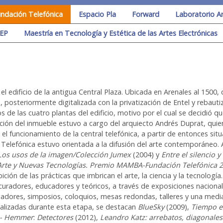
ndación Telefónica
Espacio Pla
Forward
Laboratorio A
EP
Maestría en Tecnología y Estética de las Artes Electrónicas
l edificio de la antigua Central Plaza. Ubicada en Arenales al 1500, 
, posteriormente digitalizada con la privatización de Entel y rebaut
dos de las cuatro plantas del edificio, motivo por el cual se decidió
ación del inmueble estuvo a cargo del arquiecto Andrés Duprat, quie
a el funcionamiento de la central telefónica, a partir de entonces si
n Telefónica estuvo orientada a la difusión del arte contemporáneo
Los usos de la imagen/Colección Jumex
(2004) y
Entre el silencio y
Arte y Nuevas Tecnologías. Premio MAMBA-Fundación Telefónica 
ción de las prácticas que imbrican el arte, la ciencia y la tecnología.
 curadores, educadores y teóricos, a través de exposiciones naciona
tigadores, simposios, coloquios, mesas redondas, talleres y una med
realizadas durante esta etapa, se destacan
BlueSky
(2009),
Tiempo es
o- Hemmer
:
Detectores
(2012),
Leandro Katz: arrebatos, diagonales