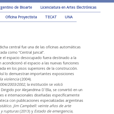
rgentino de Bioarte
Licenciatura en Artes Electrónicas
Oficina Proyectista
TECAT
UNA
dicha central fue una de las oficinas automáticas
izada como “Central Juncal”.
 que el espacio desocupado fuera destinado a la
n acondicionó el espacio a las nuevas funciones
tuada en los pisos superiores de la construcción.
. Así lo demuestran importantes exposiciones
 la violencia
(2004).
2004/2003/2002
, la institución se volcó
 Dirigido por Alejandrina D´Elía, se convirtió en un
les e internacionales diseñadas específicamente
iateca con publicaciones especializadas argentinas
tático. Jim Campbell: veinte años de arte
 y rupturas
(2013) y
Estado de emergencia,