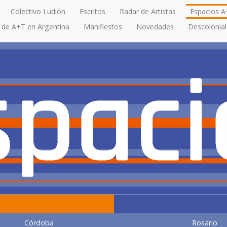
Colectivo Ludión
Escritos
Radar de Artistas
Espacios A
a de A+T en Argentina
Manifiestos
Novedades
Descolonial
Córdoba
Rosario