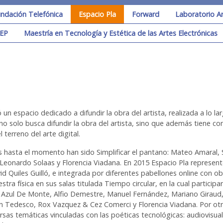
ndación Telefónica
Espacio Pla
Forward
Laboratorio A
EP
Maestría en Tecnología y Estética de las Artes Electrónicas
un espacio dedicado a difundir la obra del artista, realizada a lo la
n no solo busca difundir la obra del artista, sino que además tiene 
terreno del arte digital.
s hasta el momento han sido Simplificar el pantano: Mateo Amaral, S
lo, Leonardo Solaas y Florencia Viadana. En 2015 Espacio Pla repres
id Quiles Guilló, e integrada por diferentes pabellones online con 
stra física en sus salas titulada Tiempo circular, en la cual partici
o, Azul De Monte, Alfio Demestre, Manuel Fernández, Mariano Giraud,
án Tedesco, Rox Vazquez & Cez Comerci y Florencia Viadana. Por otr
versas temáticas vinculadas con las poéticas tecnológicas: audiovisual