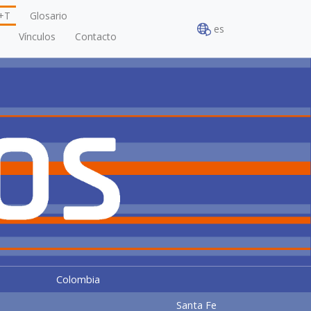
+T
Glosario
es
Vínculos
Contacto
Colombia
Santa Fe