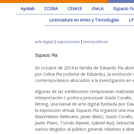
Aynilab
CCEBA
CEIArtE
cheLA
Espacio Fu
Licenciatura en Artes y Tecnologías
LP
arte digital
|
exposiciones
|
tecnopoéticas
Espacio Pla
En octubre de 2014 la familia de Eduardo Pla abrió 
por Celina Pla (sobrina de Eduardo), la institució
contemporáneos abocados a la investigación en el 
Algunas de las exhibiciones temporarias realizada
interpretación I: poética procesual: Guido Coral
Wrong, una bienal de arte digital fundada por Dav
la exposición virtual, Espacio Pla organizó una mue
Maximiliano Bellmann, Javier Bilatz, Guido Corall
Javier Plano, Tomás Rawski, Gabriel Rud, Sebasti
cursos dirigidos al público general, relativos a di