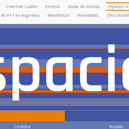
Colectivo Ludión
Escritos
Radar de Artistas
Espacios A
a de A+T en Argentina
Manifiestos
Novedades
Descolonial
Córdoba
Rosario