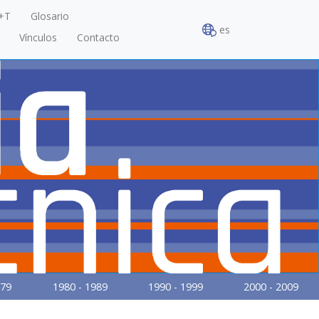
+T
Glosario
es
Vínculos
Contacto
979
1980 - 1989
1990 - 1999
2000 - 2009