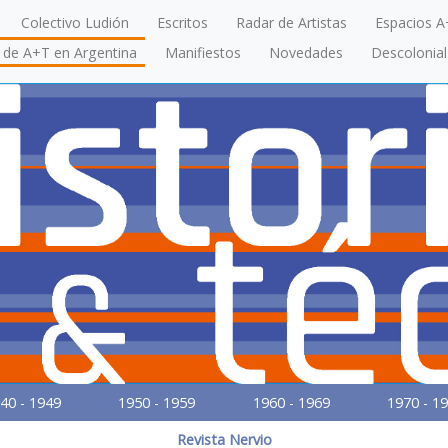
Colectivo Ludión
Escritos
Radar de Artistas
Espacios A
a de A+T en Argentina
Manifiestos
Novedades
Descolonial
40 - 1949
1950 - 1959
1960 - 1969
1970 - 1
Revista Nervio