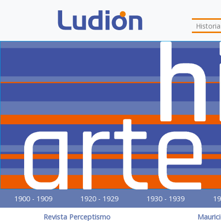
Histori
1900 - 1909
1920 - 1929
1930 - 1939
19
Revista Perceptismo
Mauric