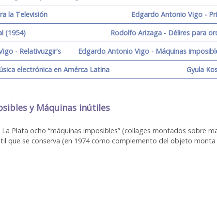
a la Televisión
Edgardo Antonio Vigo - Pr
al (1954)
Rodolfo Arizaga - Délires para 
igo - Relativuzgir's
Edgardo Antonio Vigo - Máquinas imposible
úsica electrónica en Amérca Latina
Gyula Kos
sibles y Máquinas inútiles
de La Plata ocho “máquinas imposibles” (collages montados sobre ma
inútil que se conserva (en 1974 como complemento del objeto monta