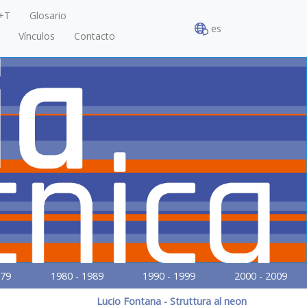
+T
Glosario
es
Vínculos
Contacto
979
1980 - 1989
1990 - 1999
2000 - 2009
Lucio Fontana - Struttura al neon