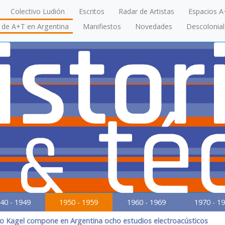
Colectivo Ludión
Escritos
Radar de Artistas
Espacios A
a de A+T en Argentina
Manifiestos
Novedades
Descolonial
40 - 1949
1950 - 1959
1960 - 1969
1970 - 1
io Kagel compone en Argentina ocho estudios electroacústicos