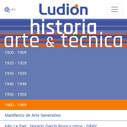
es
1900 - 1909
1920 - 1929
1930 - 1939
1940 - 1949
1950 - 1959
1960 - 1969
Manifiesto de Arte Generativo
Julio Le Parc, Horacio García Rossi y otros - GRAV