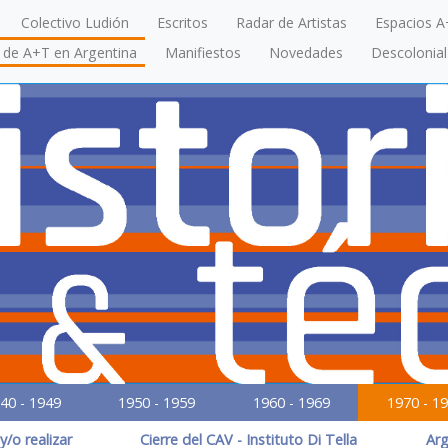
Colectivo Ludión
Escritos
Radar de Artistas
Espacios A
a de A+T en Argentina
Manifiestos
Novedades
Descolonial
40 - 1949
1950 - 1959
1960 - 1969
1970 - 1
/o realizar
Cierre del CAV - Instituto Di Tella
Arg