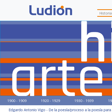
Histori
1900 - 1909
1920 - 1929
1930 - 1939
19
Edgardo Antonio Vigo - De la poesía/proceso a la poesía para y