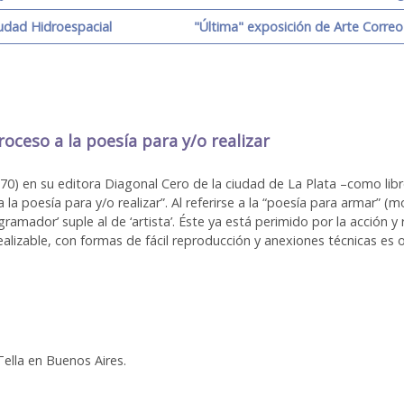
iudad Hidroespacial
"Última" exposición de Arte Correo
oceso a la poesía para y/o realizar
970) en su editora Diagonal Cero de la ciudad de La Plata –como li
la poesía para y/o realizar”. Al referirse a la “poesía para armar” (
ogramador’ suple al de ‘artista’. Éste ya está perimido por la acción 
lizable, con formas de fácil reproducción y anexiones técnicas es ob
Tella en Buenos Aires.