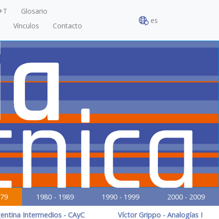
+T
Glosario
es
Vínculos
Contacto
979
1980 - 1989
1990 - 1999
2000 - 2009
entina Intermedios - CAyC
Víctor Grippo - Analogías I