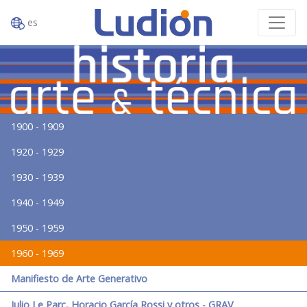
es
1900 - 1909
1920 - 1929
1930 - 1939
1940 - 1949
1950 - 1959
1960 - 1969
Manifiesto de Arte Generativo
Julio Le Parc, Horacio García Rossi y otros - GRAV