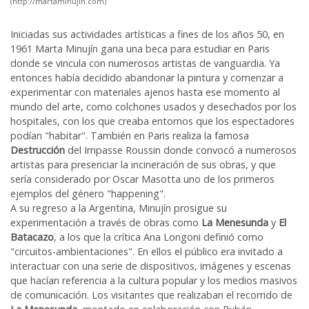
(http://martaminujin.com)
Iniciadas sus actividades artísticas a fines de los años 50, en
1961 Marta Minujín gana una beca para estudiar en Paris
donde se vincula con numerosos artistas de vanguardia. Ya
entonces había decidido abandonar la pintura y comenzar a
experimentar con materiales ajenos hasta ese momento al
mundo del arte, como colchones usados y desechados por los
hospitales, con los que creaba entornos que los espectadores
podían "habitar". También en Paris realiza la famosa
Destrucción
del Impasse Roussin donde convocó a numerosos
artistas para presenciar la incineración de sus obras, y que
sería considerado por Oscar Masotta uno de los primeros
ejemplos del género "happening".
A su regreso a la Argentina, Minujín prosigue su
experimentación a través de obras como
La Menesunda
y
El
Batacazo
, a los que la crítica Ana Longoni definió como
"circuitos-ambientaciones". En ellos el público era invitado a
interactuar con una serie de dispositivos, imágenes y escenas
que hacían referencia a la cultura popular y los medios masivos
de comunicación. Los visitantes que realizaban el recorrido de