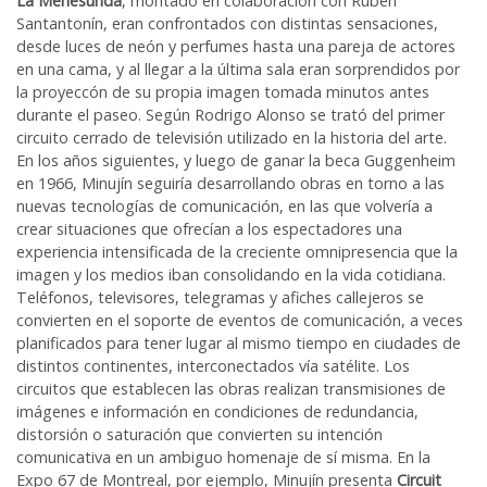
La Menesunda
, montado en colaboración con Rubén
Santantonín, eran confrontados con distintas sensaciones,
desde luces de neón y perfumes hasta una pareja de actores
en una cama, y al llegar a la última sala eran sorprendidos por
la proyeccón de su propia imagen tomada minutos antes
durante el paseo. Según Rodrigo Alonso se trató del primer
circuito cerrado de televisión utilizado en la historia del arte.
En los años siguientes, y luego de ganar la beca Guggenheim
en 1966, Minujín seguiría desarrollando obras en torno a las
nuevas tecnologías de comunicación, en las que volvería a
crear situaciones que ofrecían a los espectadores una
experiencia intensificada de la creciente omnipresencia que la
imagen y los medios iban consolidando en la vida cotidiana.
Teléfonos, televisores, telegramas y afiches callejeros se
convierten en el soporte de eventos de comunicación, a veces
planificados para tener lugar al mismo tiempo en ciudades de
distintos continentes, interconectados vía satélite. Los
circuitos que establecen las obras realizan transmisiones de
imágenes e información en condiciones de redundancia,
distorsión o saturación que convierten su intención
comunicativa en un ambiguo homenaje de sí misma. En la
Expo 67 de Montreal, por ejemplo, Minujín presenta
Circuit