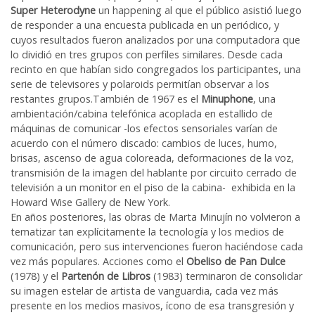
Super Heterodyne
un happening al que el público asistió luego
de responder a una encuesta publicada en un periódico, y
cuyos resultados fueron analizados por una computadora que
lo dividió en tres grupos con perfiles similares. Desde cada
recinto en que habían sido congregados los participantes, una
serie de televisores y polaroids permitían observar a los
restantes grupos.También de 1967 es el
Minuphone
, una
ambientación/cabina telefónica acoplada en estallido de
máquinas de comunicar -los efectos sensoriales varían de
acuerdo con el número discado: cambios de luces, humo,
brisas, ascenso de agua coloreada, deformaciones de la voz,
transmisión de la imagen del hablante por circuito cerrado de
televisión a un monitor en el piso de la cabina- exhibida en la
Howard Wise Gallery de New York.
En años posteriores, las obras de Marta Minujín no volvieron a
tematizar tan explícitamente la tecnología y los medios de
comunicación, pero sus intervenciones fueron haciéndose cada
vez más populares. Acciones como el
Obeliso de Pan Dulce
(1978) y el
Partenón de Libros
(1983) terminaron de consolidar
su imagen estelar de artista de vanguardia, cada vez más
presente en los medios masivos, ícono de esa transgresión y